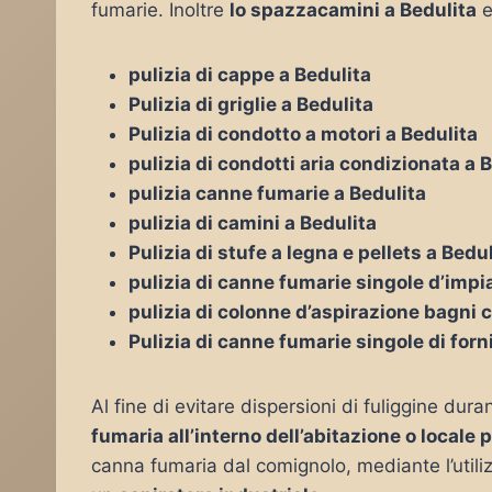
fumarie. Inoltre
lo spazzacamini a Bedulita
e
pulizia di cappe a Bedulita
Pulizia di griglie a Bedulita
Pulizia di condotto a motori a Bedulita
pulizia di condotti aria condizionata a 
pulizia canne fumarie a Bedulita
pulizia di camini a Bedulita
Pulizia di stufe a legna e pellets a Bedu
pulizia di canne fumarie singole d’impia
pulizia di colonne d’aspirazione bagni c
Pulizia di canne fumarie singole di forn
Al fine di evitare dispersioni di fuliggine duran
fumaria all’interno dell’abitazione o locale 
canna fumaria dal comignolo, mediante l’utiliz