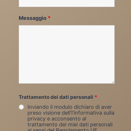
Messaggio
*
Trattamento dei dati personali
*
Inviando il modulo dichiaro di aver
preso visione dell'l'informativa sulla
privacy e acconsento al
trattamento dei miei dati personali
ai sensi del Regolamento UE