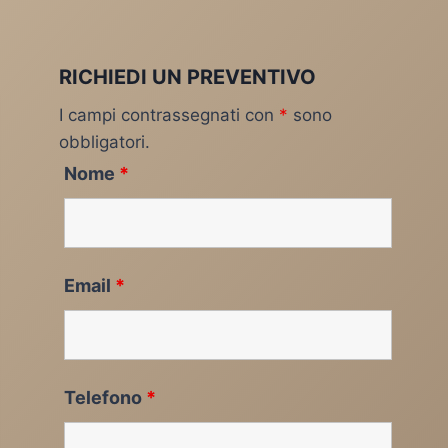
RICHIEDI UN PREVENTIVO
I campi contrassegnati con
*
sono
obbligatori.
Nome
*
Email
*
Telefono
*