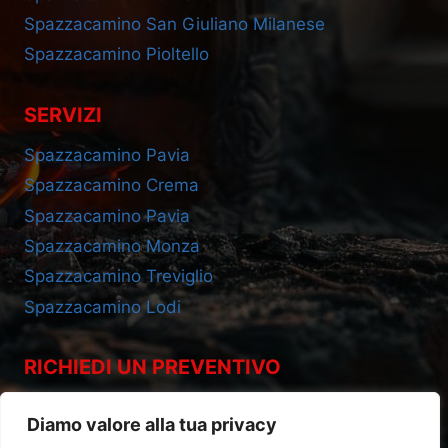
Spazzacamino San Giuliano Milanese
Spazzacamino Pioltello
SERVIZI
Spazzacamino Pavia
Spazzacamino Crema
Spazzacamino Pavia
Spazzacamino Monza
Spazzacamino Treviglio
Spazzacamino Lodi
RICHIEDI UN PREVENTIVO
Cell 393.2685695
Diamo valore alla tua privacy