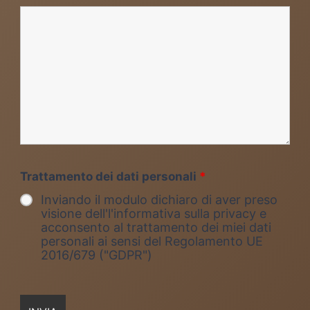
Trattamento dei dati personali
*
Inviando il modulo dichiaro di aver preso
visione dell'l'informativa sulla privacy e
acconsento al trattamento dei miei dati
personali ai sensi del Regolamento UE
2016/679 ("GDPR")