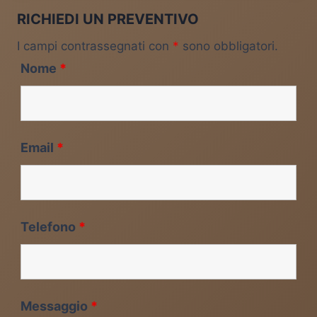
RICHIEDI UN PREVENTIVO
I campi contrassegnati con
*
sono obbligatori.
Nome
*
Email
*
Telefono
*
Messaggio
*