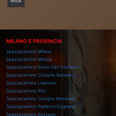
MILANO E PROVINCIA
Spazzacamino Milano
Spazzacamino Monza
Spazzacamino Sesto San Giovanni
Spazzacamino Cinisello Balsamo
Spazzacamino Legnano
Spazzacamino Rho
Spazzacamino Cologno Monzese
Spazzacamino Paderno Dugnano
Spazzacamino Rozzano