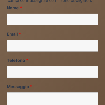
I campi contrassegnati con
*
sono obbligatori.
Nome
*
Email
*
Telefono
*
Messaggio
*