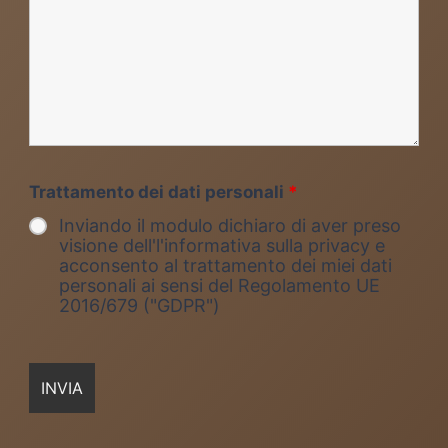
Trattamento dei dati personali
*
Inviando il modulo dichiaro di aver preso
visione dell'l'informativa sulla privacy e
acconsento al trattamento dei miei dati
personali ai sensi del Regolamento UE
2016/679 ("GDPR")