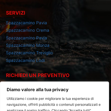
SERVIZI
Spazzacamino Pavia
Spazzacamino Crema
Spazzacamino Pavia
Spazzacamino Monza
Spazzacamino Treviglio
Spazzacamino Lodi
RICHIEDI UN PREVENTIVO
Cell 393.2685695
Diamo valore alla tua privacy
Utilizziamo i cookie per migliorare la tua esperienza di
navigazione, offrirti pubblicità o contenuti personalizzati e
analizzare il nostro traffico. Cliccando “Accetta tutti”,