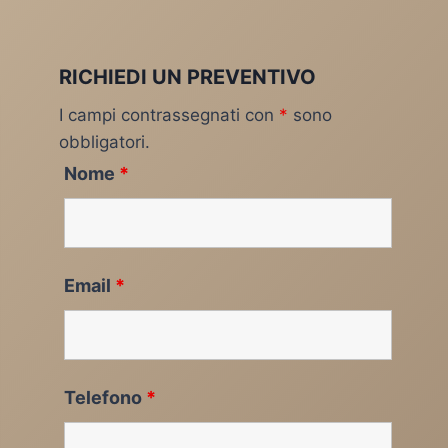
RICHIEDI UN PREVENTIVO
I campi contrassegnati con
*
sono
obbligatori.
Nome
*
Email
*
Telefono
*