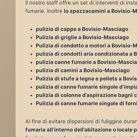
Il nostro staff offre un set di interventi di i
fumarie. Inoltre
lo spazzacamini a Bovisio-
pulizia di cappe a Bovisio-Masciago
Pulizia di griglie a Bovisio-Masciago
Pulizia di condotto a motori a Bovisio
pulizia di condotti aria condizionata a
pulizia canne fumarie a Bovisio-Masci
pulizia di camini a Bovisio-Masciago
Pulizia di stufe a legna e pellets a Bov
pulizia di canne fumarie singole d’impi
pulizia di colonne d’aspirazione bagni 
Pulizia di canne fumarie singole di for
Al fine di evitare dispersioni di fuliggine duran
fumaria all’interno dell’abitazione o locale