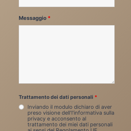
Messaggio
*
Trattamento dei dati personali
*
Inviando il modulo dichiaro di aver
preso visione dell'l'informativa sulla
privacy e acconsento al
trattamento dei miei dati personali
ai sensi del Regolamento UE