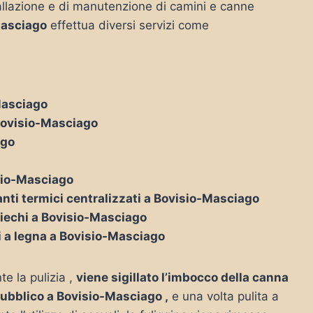
nstallazione e di manutenzione di camini e canne
Masciago
effettua diversi servizi come
-Masciago
 Bovisio-Masciago
ago
isio-Masciago
anti termici centralizzati a Bovisio-Masciago
ciechi a Bovisio-Masciago
ni a legna a Bovisio-Masciago
te la pulizia ,
viene sigillato l’imbocco della canna
 pubblico a Bovisio-Masciago ,
e una volta pulita a