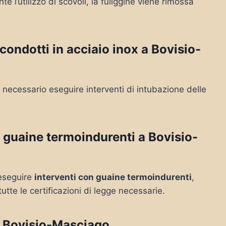
 l’utilizzo di scovoli, la fuliggine viene rimossa
ondotti in acciaio inox a Bovisio-
necessario eseguire interventi di intubazione delle
 guaine termoindurenti a Bovisio-
e eseguire
interventi con guaine termoindurenti
,
tutte le certificazioni di legge necessarie.
 Bovisio-Masciago