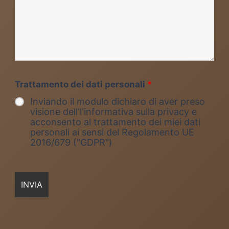
Trattamento dei dati personali
*
Inviando il modulo dichiaro di aver preso
visione dell'l'informativa sulla privacy e
acconsento al trattamento dei miei dati
personali ai sensi del Regolamento UE
2016/679 ("GDPR")