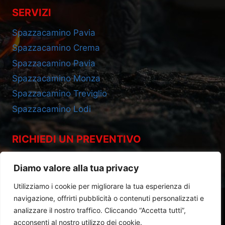
SERVIZI
Spazzacamino Pavia
Spazzacamino Crema
Spazzacamino Pavia
Spazzacamino Monza
Spazzacamino Treviglio
Spazzacamino Lodi
RICHIEDI UN PREVENTIVO
Cell 393.2685695
Diamo valore alla tua privacy
Utilizziamo i cookie per migliorare la tua esperienza di
navigazione, offrirti pubblicità o contenuti personalizzati e
analizzare il nostro traffico. Cliccando “Accetta tutti”,
acconsenti al nostro utilizzo dei cookie.