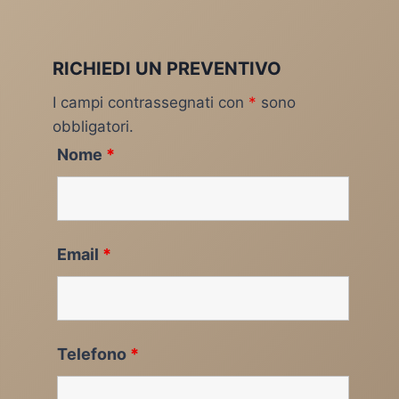
RICHIEDI UN PREVENTIVO
I campi contrassegnati con
*
sono
obbligatori.
Nome
*
Email
*
Telefono
*