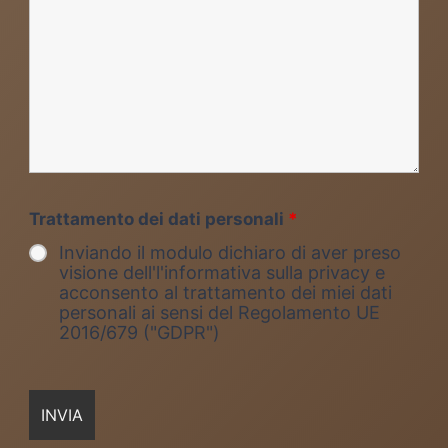
Trattamento dei dati personali
*
Inviando il modulo dichiaro di aver preso
visione dell'l'informativa sulla privacy e
acconsento al trattamento dei miei dati
personali ai sensi del Regolamento UE
2016/679 ("GDPR")