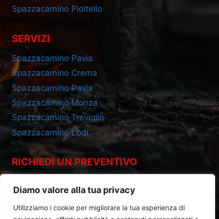
Spazzacamino Pioltello
SERVIZI
Spazzacamino Pavia
Spazzacamino Crema
Spazzacamino Pavia
Spazzacamino Monza
Spazzacamino Treviglio
Spazzacamino Lodi
RICHIEDI UN PREVENTIVO
Cell 393.2685695
Diamo valore alla tua privacy
Utilizziamo i cookie per migliorare la tua esperienza di