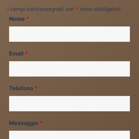
I campi contrassegnati con
*
sono obbligatori.
Nome
*
Email
*
Telefono
*
Messaggio
*