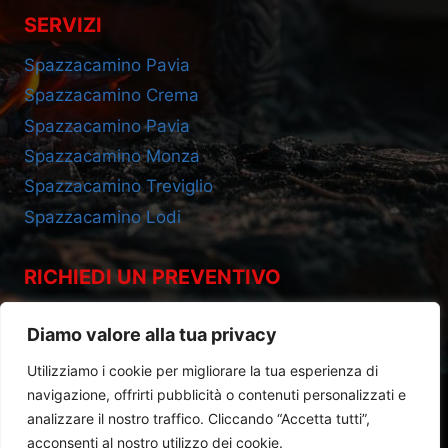
SERVIZI
Spazzacamino Pavia
Spazzacamino Crema
Spazzacamino Pavia
Spazzacamino Monza
Spazzacamino Treviglio
Spazzacamino Lodi
RICHIEDI UN PREVENTIVO
Cell 393.2685695
Diamo valore alla tua privacy
Utilizziamo i cookie per migliorare la tua esperienza di
navigazione, offrirti pubblicità o contenuti personalizzati e
analizzare il nostro traffico. Cliccando “Accetta tutti”,
acconsenti al nostro utilizzo dei cookie.