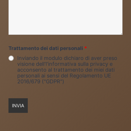
Trattamento dei dati personali
*
Inviando il modulo dichiaro di aver preso
visione dell'l'informativa sulla privacy e
acconsento al trattamento dei miei dati
personali ai sensi del Regolamento UE
2016/679 ("GDPR")