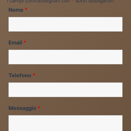
I campi contrassegnati con
*
sono obbligatori.
Nome
*
Email
*
Telefono
*
Messaggio
*