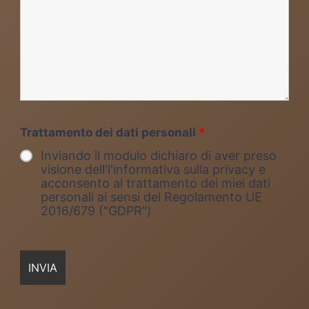
Trattamento dei dati personali
*
Inviando il modulo dichiaro di aver preso
visione dell'l'informativa sulla privacy e
acconsento al trattamento dei miei dati
personali ai sensi del Regolamento UE
2016/679 ("GDPR")