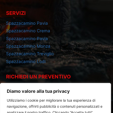
SERVIZI
Spazzacamino Pavia
Spazzacamino Crema
Spazzacamino Pavia
Spazzacamino Monza
Spazzacamino Treviglio
Spazzacamino Lodi
RICHIEDI UN PREVENTIVO
Cell 393.2685695
Diamo valore alla tua privacy
Utilizziamo i cookie per migliorare la tua esperienza di
navigazione, offrirti pubblicità o contenuti personalizzati e
analizzare il nostro traffico. Cliccando “Accetta tutti”,