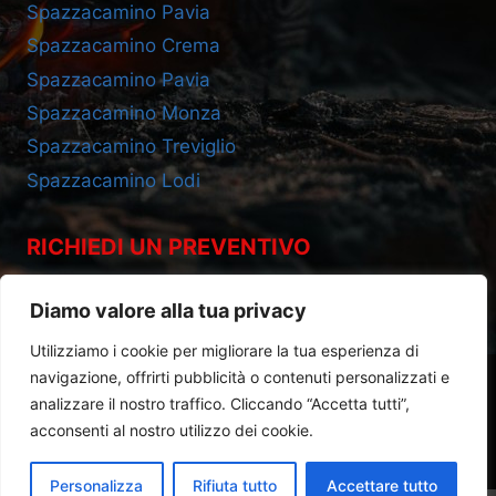
Spazzacamino Pavia
Spazzacamino Crema
Spazzacamino Pavia
Spazzacamino Monza
Spazzacamino Treviglio
Spazzacamino Lodi
RICHIEDI UN PREVENTIVO
Cell 393.2685695
Diamo valore alla tua privacy
Utilizziamo i cookie per migliorare la tua esperienza di
navigazione, offrirti pubblicità o contenuti personalizzati e
analizzare il nostro traffico. Cliccando “Accetta tutti”,
acconsenti al nostro utilizzo dei cookie.
Privacy Policy
|
Cookie Policy
Personalizza
Rifiuta tutto
Accettare tutto