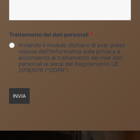
Trattamento dei dati personali
*
Inviando il modulo dichiaro di aver preso
visione dell'l'informativa sulla privacy e
acconsento al trattamento dei miei dati
personali ai sensi del Regolamento UE
2016/679 ("GDPR")