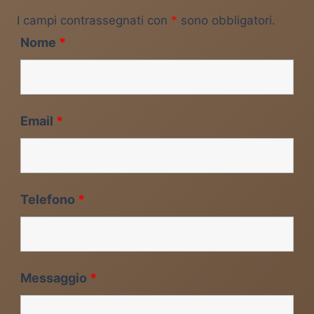
I campi contrassegnati con
*
sono obbligatori.
Nome
*
Email
*
Telefono
*
Messaggio
*