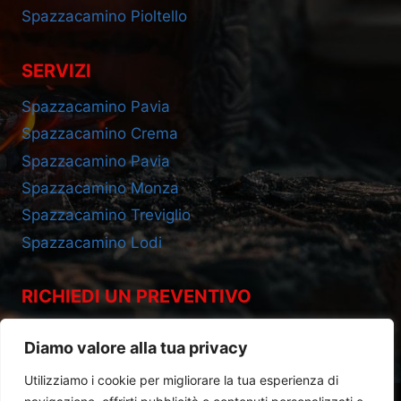
Spazzacamino Pioltello
SERVIZI
Spazzacamino Pavia
Spazzacamino Crema
Spazzacamino Pavia
Spazzacamino Monza
Spazzacamino Treviglio
Spazzacamino Lodi
RICHIEDI UN PREVENTIVO
Cell 393.2685695
Diamo valore alla tua privacy
Utilizziamo i cookie per migliorare la tua esperienza di