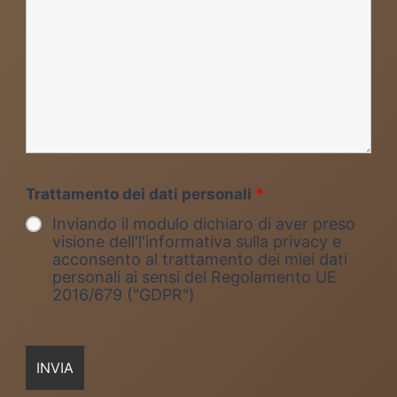
Trattamento dei dati personali
*
Inviando il modulo dichiaro di aver preso
visione dell'l'informativa sulla privacy e
acconsento al trattamento dei miei dati
personali ai sensi del Regolamento UE
2016/679 ("GDPR")