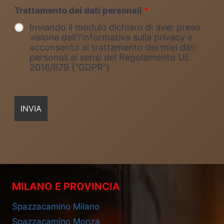
Trattamento dei dati personali
*
Inviando il modulo dichiaro di aver preso
visione dell'l'informativa sulla privacy e
acconsento al trattamento dei miei dati
personali ai sensi del Regolamento UE
2016/679 ("GDPR")
MILANO E PROVINCIA
Spazzacamino Milano
Spazzacamino Monza