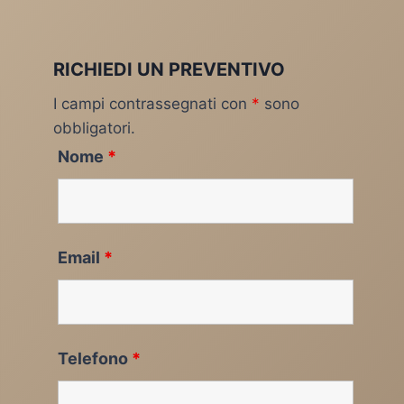
RICHIEDI UN PREVENTIVO
I campi contrassegnati con
*
sono
obbligatori.
Nome
*
Email
*
Telefono
*