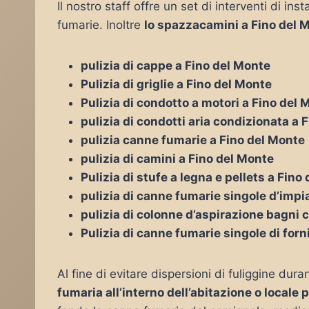
Il nostro staff offre un set di interventi di i
fumarie. Inoltre
lo spazzacamini a Fino del 
pulizia di cappe a Fino del Monte
Pulizia di griglie a Fino del Monte
Pulizia di condotto a motori a Fino del 
pulizia di condotti aria condizionata a 
pulizia canne fumarie a Fino del Monte
pulizia di camini a Fino del Monte
Pulizia di stufe a legna e pellets a Fino
pulizia di canne fumarie singole d’impia
pulizia di colonne d’aspirazione bagni 
Pulizia di canne fumarie singole di forn
Al fine di evitare dispersioni di fuliggine duran
fumaria all’interno dell’abitazione o locale 