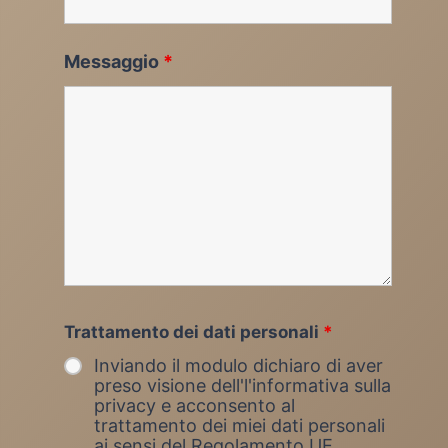
Messaggio
*
Trattamento dei dati personali
*
Inviando il modulo dichiaro di aver
preso visione dell'l'informativa sulla
privacy e acconsento al
trattamento dei miei dati personali
ai sensi del Regolamento UE