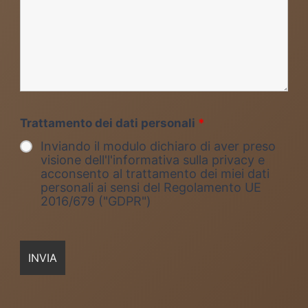
Trattamento dei dati personali
*
Inviando il modulo dichiaro di aver preso
visione dell'l'informativa sulla privacy e
acconsento al trattamento dei miei dati
personali ai sensi del Regolamento UE
2016/679 ("GDPR")