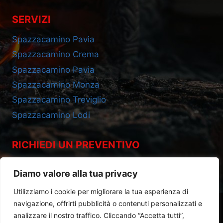
SERVIZI
Spazzacamino Pavia
Spazzacamino Crema
Spazzacamino Pavia
Spazzacamino Monza
Spazzacamino Treviglio
Spazzacamino Lodi
RICHIEDI UN PREVENTIVO
Cell 393.2685695
Diamo valore alla tua privacy
Utilizziamo i cookie per migliorare la tua esperienza di
navigazione, offrirti pubblicità o contenuti personalizzati e
analizzare il nostro traffico. Cliccando “Accetta tutti”,