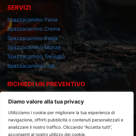
SERVIZI
Spazzacamino Pavia
Spazzacamino Crema
Spazzacamino Pavia
Spazzacamino Monza
Spazzacamino Treviglio
Spazzacamino Lodi
RICHIEDI UN PREVENTIVO
Cell 393.2685695
Diamo valore alla tua privacy
Utilizziamo i cookie per migliorare la tua esperienza di
navigazione, offrirti pubblicità o contenuti personalizzati e
analizzare il nostro traffico. Cliccando “Accetta tutti”,
acconsenti al nostro utilizzo dei cookie.