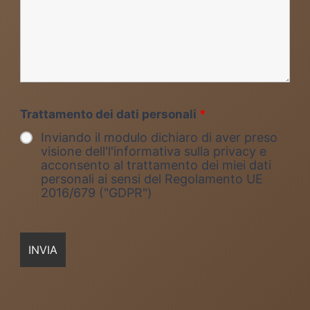
Trattamento dei dati personali
*
Inviando il modulo dichiaro di aver preso
visione dell'l'informativa sulla privacy e
acconsento al trattamento dei miei dati
personali ai sensi del Regolamento UE
2016/679 ("GDPR")