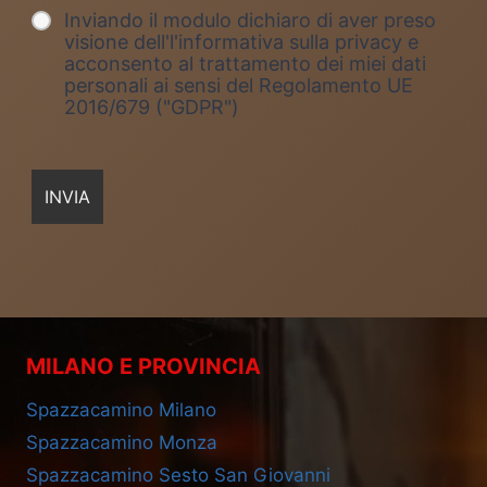
Inviando il modulo dichiaro di aver preso
visione dell'l'informativa sulla privacy e
acconsento al trattamento dei miei dati
personali ai sensi del Regolamento UE
2016/679 ("GDPR")
MILANO E PROVINCIA
Spazzacamino Milano
Spazzacamino Monza
Spazzacamino Sesto San Giovanni