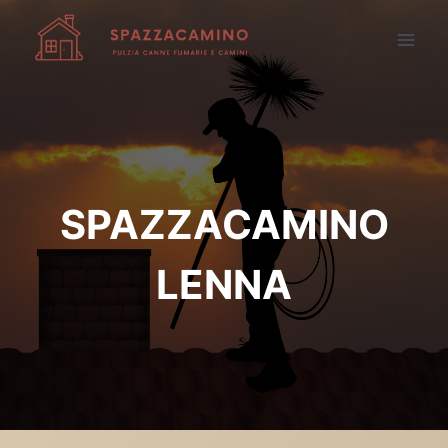
Salta
al
contenuto
SPAZZACAMINO
LENNA