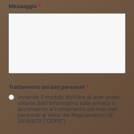
Messaggio
*
Trattamento dei dati personali
*
Inviando il modulo dichiaro di aver preso
visione dell'l'informativa sulla privacy e
acconsento al trattamento dei miei dati
personali ai sensi del Regolamento UE
2016/679 ("GDPR")