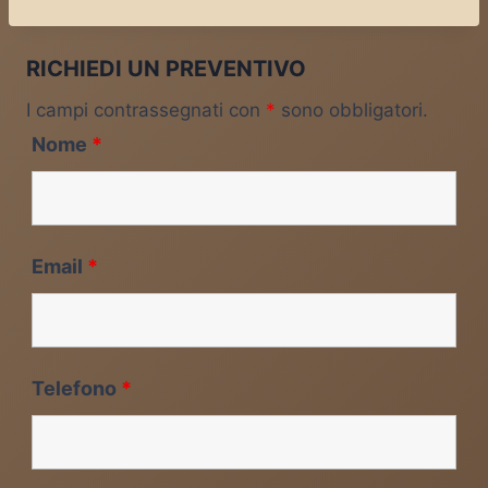
RICHIEDI UN PREVENTIVO
I campi contrassegnati con
*
sono obbligatori.
Nome
*
Email
*
Telefono
*