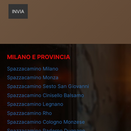
MILANO E PROVINCIA
Spazzacamino Milano
Spazzacamino Monza
Spazzacamino Sesto San Giovanni
Spazzacamino Cinisello Balsamo
Spazzacamino Legnano
Spazzacamino Rho
Spazzacamino Cologno Monzese
Spazzacamino Paderno Dugnano