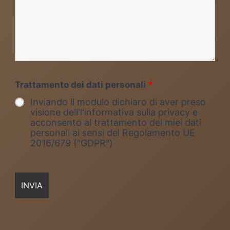
Trattamento dei dati personali
*
Inviando il modulo dichiaro di aver preso
visione dell'l'informativa sulla privacy e
acconsento al trattamento dei miei dati
personali ai sensi del Regolamento UE
2016/679 ("GDPR")