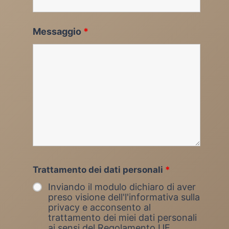
Messaggio
*
Trattamento dei dati personali
*
Inviando il modulo dichiaro di aver
preso visione dell'l'informativa sulla
privacy e acconsento al
trattamento dei miei dati personali
ai sensi del Regolamento UE