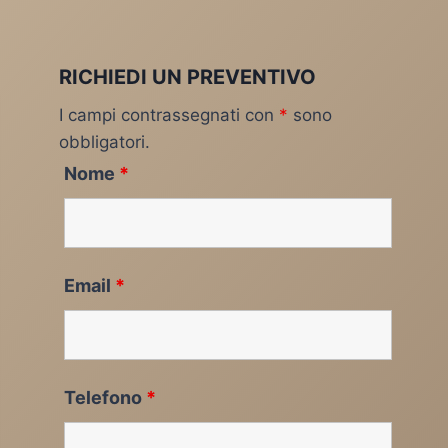
RICHIEDI UN PREVENTIVO
I campi contrassegnati con
*
sono
obbligatori.
Nome
*
Email
*
Telefono
*