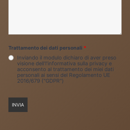
Trattamento dei dati personali
*
Inviando il modulo dichiaro di aver preso
visione dell'l'informativa sulla privacy e
acconsento al trattamento dei miei dati
personali ai sensi del Regolamento UE
2016/679 ("GDPR")