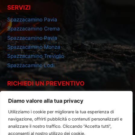
SERVIZI
Spazzacamino Pavia
Spazzacamino Crema
Spazzacamino Pavia
Spazzacamino Monza
Spazzacamino Treviglio
Spazzacamino Lodi
RICHIEDI UN PREVENTIVO
Cell 393.2685695
Diamo valore alla tua privacy
Utilizziamo i cookie per migliorare la tua esperienza di
navigazione, offrirti pubblicità o contenuti personalizzati e
analizzare il nostro traffico. Cliccando “Accetta tutti”,
acconsenti al nostro utilizzo dei cookie.