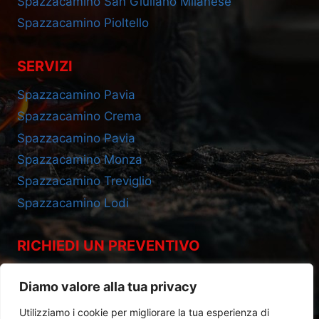
Spazzacamino San Giuliano Milanese
Spazzacamino Pioltello
SERVIZI
Spazzacamino Pavia
Spazzacamino Crema
Spazzacamino Pavia
Spazzacamino Monza
Spazzacamino Treviglio
Spazzacamino Lodi
RICHIEDI UN PREVENTIVO
Cell 393.2685695
Diamo valore alla tua privacy
Utilizziamo i cookie per migliorare la tua esperienza di