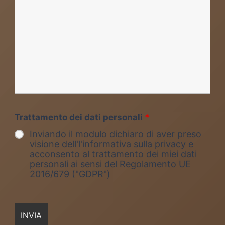
Trattamento dei dati personali
*
Inviando il modulo dichiaro di aver preso
visione dell'l'informativa sulla privacy e
acconsento al trattamento dei miei dati
personali ai sensi del Regolamento UE
2016/679 ("GDPR")