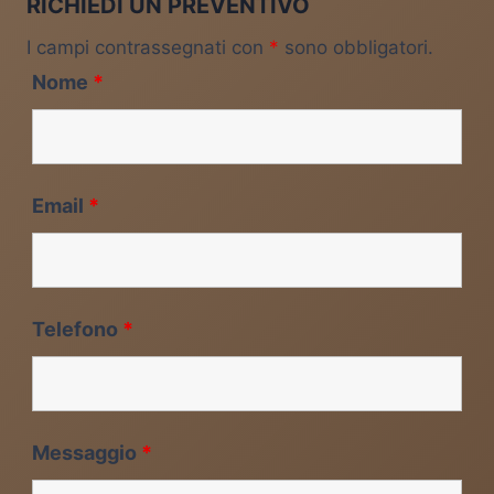
RICHIEDI UN PREVENTIVO
I campi contrassegnati con
*
sono obbligatori.
Nome
*
Email
*
Telefono
*
Messaggio
*