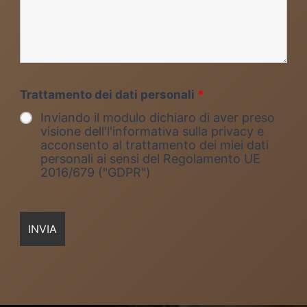
Trattamento dei dati personali
*
Inviando il modulo dichiaro di aver preso
visione dell'l'informativa sulla privacy e
acconsento al trattamento dei miei dati
personali ai sensi del Regolamento UE
2016/679 ("GDPR")