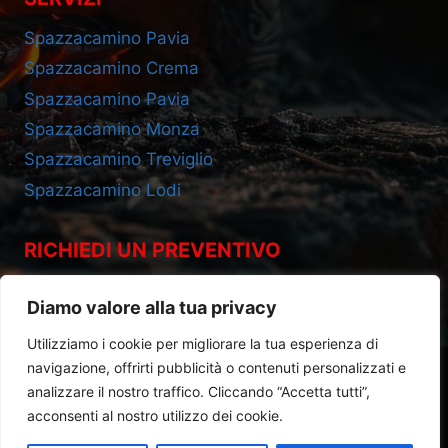
Spazzacamino Pavia
Spazzacamino Crema
Spazzacamino Pavia
Spazzacamino Monza
Spazzacamino Treviglio
Spazzacamino Lodi
RICHIEDI UN PREVENTIVO
Cell 393.2685695
Diamo valore alla tua privacy
Utilizziamo i cookie per migliorare la tua esperienza di
navigazione, offrirti pubblicità o contenuti personalizzati e
analizzare il nostro traffico. Cliccando “Accetta tutti”,
acconsenti al nostro utilizzo dei cookie.
Privacy Policy
|
Cookie Policy