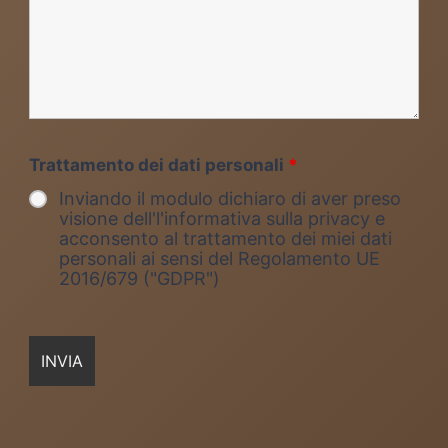
Trattamento dei dati personali
*
Inviando il modulo dichiaro di aver preso
visione dell'l'informativa sulla privacy e
acconsento al trattamento dei miei dati
personali ai sensi del Regolamento UE
2016/679 ("GDPR")