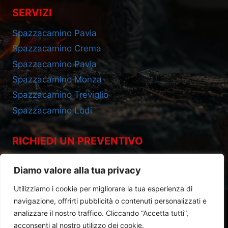
SERVIZI
Spazzacamino Pavia
Spazzacamino Crema
Spazzacamino Pavia
Spazzacamino Monza
Spazzacamino Treviglio
Spazzacamino Lodi
RICHIEDI UN PREVENTIVO
Cell 393.2685695
Diamo valore alla tua privacy
Utilizziamo i cookie per migliorare la tua esperienza di
navigazione, offrirti pubblicità o contenuti personalizzati e
analizzare il nostro traffico. Cliccando “Accetta tutti”,
acconsenti al nostro utilizzo dei cookie.