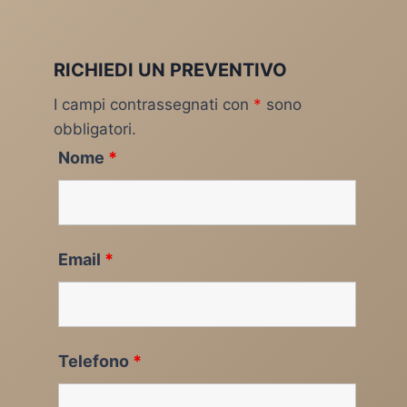
RICHIEDI UN PREVENTIVO
I campi contrassegnati con
*
sono
obbligatori.
Nome
*
Email
*
Telefono
*