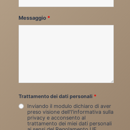
Messaggio
*
Trattamento dei dati personali
*
Inviando il modulo dichiaro di aver
preso visione dell'l'informativa sulla
privacy e acconsento al
trattamento dei miei dati personali
ai sensi del Regolamento UE