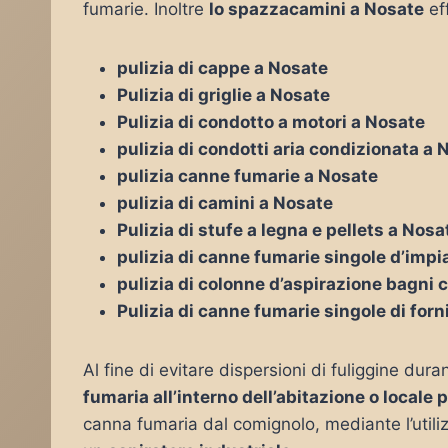
fumarie. Inoltre
lo spazzacamini a Nosate
eff
pulizia di cappe a Nosate
Pulizia di griglie a Nosate
Pulizia di condotto a motori a Nosate
pulizia di condotti aria condizionata a 
pulizia canne fumarie a Nosate
pulizia di camini a Nosate
Pulizia di stufe a legna e pellets a Nosa
pulizia di canne fumarie singole d’impia
pulizia di colonne d’aspirazione bagni 
Pulizia di canne fumarie singole di forn
Al fine di evitare dispersioni di fuliggine duran
fumaria all’interno dell’abitazione o locale 
canna fumaria dal comignolo, mediante l’utiliz