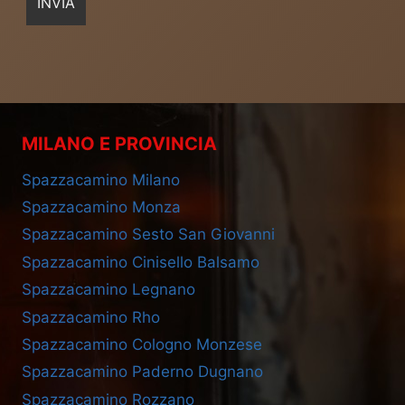
MILANO E PROVINCIA
Spazzacamino Milano
Spazzacamino Monza
Spazzacamino Sesto San Giovanni
Spazzacamino Cinisello Balsamo
Spazzacamino Legnano
Spazzacamino Rho
Spazzacamino Cologno Monzese
Spazzacamino Paderno Dugnano
Spazzacamino Rozzano