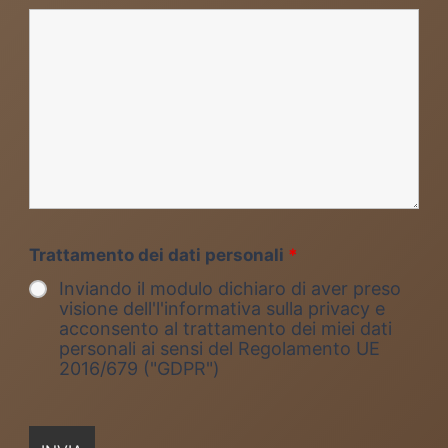
Trattamento dei dati personali
*
Inviando il modulo dichiaro di aver preso
visione dell'l'informativa sulla privacy e
acconsento al trattamento dei miei dati
personali ai sensi del Regolamento UE
2016/679 ("GDPR")