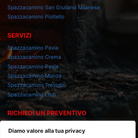
Spazzacamino San Giuliano Milanese
Spazzacamino Pioltello
SERVIZI
Spazzacamino Pavia
Spazzacamino Crema
Spazzacamino Pavia
Spazzacamino Monza
Spazzacamino Treviglio
Spazzacamino Lodi
RICHIEDI UN PREVENTIVO
Cell 393.2685695
Diamo valore alla tua privacy