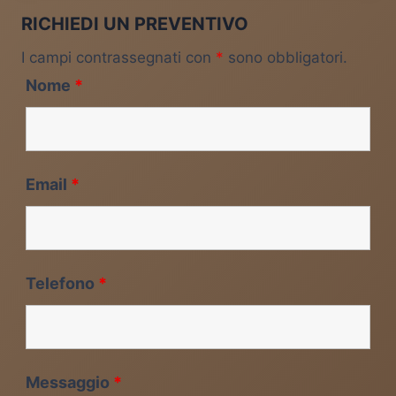
RICHIEDI UN PREVENTIVO
I campi contrassegnati con
*
sono obbligatori.
Nome
*
Email
*
Telefono
*
Messaggio
*