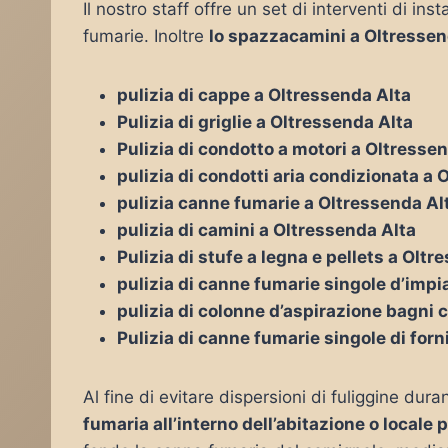
Il nostro staff offre un set di interventi di i
fumarie. Inoltre
lo spazzacamini a Oltressen
pulizia di cappe a Oltressenda Alta
Pulizia di griglie a Oltressenda Alta
Pulizia di condotto a motori a Oltresse
pulizia di condotti aria condizionata a 
pulizia canne fumarie a Oltressenda Al
pulizia di camini a Oltressenda Alta
Pulizia di stufe a legna e pellets a Olt
pulizia di canne fumarie singole d’impia
pulizia di colonne d’aspirazione bagni 
Pulizia di canne fumarie singole di forn
Al fine di evitare dispersioni di fuliggine duran
fumaria all’interno dell’abitazione o locale 