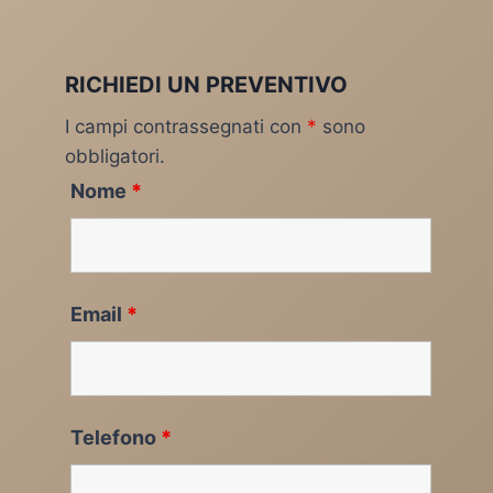
RICHIEDI UN PREVENTIVO
I campi contrassegnati con
*
sono
obbligatori.
Nome
*
Email
*
Telefono
*