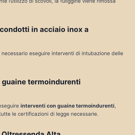
 l’utilizzo di scovoli, la fuliggine viene rimossa
ondotti in acciaio inox a
necessario eseguire interventi di intubazione delle
 guaine termoindurenti
e eseguire
interventi con guaine termoindurenti
,
tutte le certificazioni di legge necessarie.
Oltressenda Alta