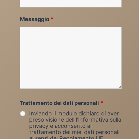
Messaggio
*
Trattamento dei dati personali
*
Inviando il modulo dichiaro di aver
preso visione dell'l'informativa sulla
privacy e acconsento al
trattamento dei miei dati personali
ai sensi del Regolamento UE