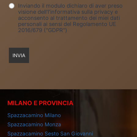
Inviando il modulo dichiaro di aver preso
visione dell'l'informativa sulla privacy e
acconsento al trattamento dei miei dati
personali ai sensi del Regolamento UE
2016/679 ("GDPR")
MILANO E PROVINCIA
Spazzacamino Milano
Spazzacamino Monza
Spazzacamino Sesto San Giovanni