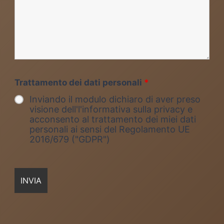
Trattamento dei dati personali
*
Inviando il modulo dichiaro di aver preso
visione dell'l'informativa sulla privacy e
acconsento al trattamento dei miei dati
personali ai sensi del Regolamento UE
2016/679 ("GDPR")