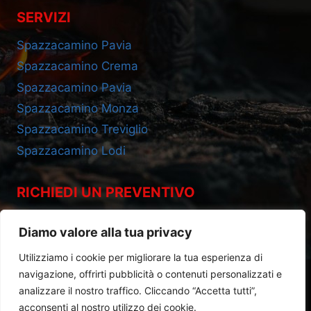
SERVIZI
Spazzacamino Pavia
Spazzacamino Crema
Spazzacamino Pavia
Spazzacamino Monza
Spazzacamino Treviglio
Spazzacamino Lodi
RICHIEDI UN PREVENTIVO
Cell 393.2685695
Diamo valore alla tua privacy
Utilizziamo i cookie per migliorare la tua esperienza di
navigazione, offrirti pubblicità o contenuti personalizzati e
analizzare il nostro traffico. Cliccando “Accetta tutti”,
acconsenti al nostro utilizzo dei cookie.