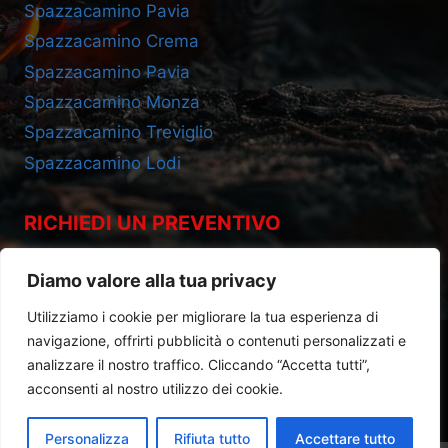
Spazzacamino Pavia
Spazzacamino Crema
Spazzacamino Pavia
Spazzacamino Monza
Spazzacamino Treviglio
Spazzacamino Lodi
RICHIEDI UN PREVENTIVO
Cell 393.2685695
Diamo valore alla tua privacy
Utilizziamo i cookie per migliorare la tua esperienza di
navigazione, offrirti pubblicità o contenuti personalizzati e
analizzare il nostro traffico. Cliccando “Accetta tutti”,
acconsenti al nostro utilizzo dei cookie.
Privacy Policy
|
Cookie Policy
Personalizza
Rifiuta tutto
Accettare tutto