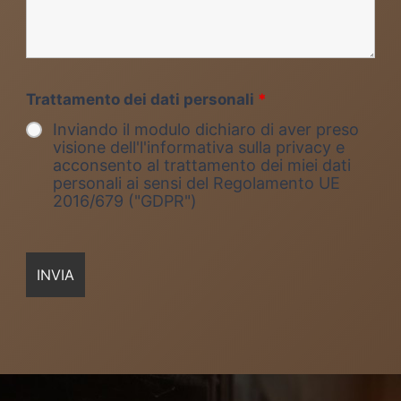
Trattamento dei dati personali
*
Inviando il modulo dichiaro di aver preso
visione dell'l'informativa sulla privacy e
acconsento al trattamento dei miei dati
personali ai sensi del Regolamento UE
2016/679 ("GDPR")