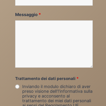
Messaggio
*
Trattamento dei dati personali
*
Inviando il modulo dichiaro di aver
preso visione dell'l'informativa sulla
privacy e acconsento al
trattamento dei miei dati personali
ai sensi del Regolamento UE