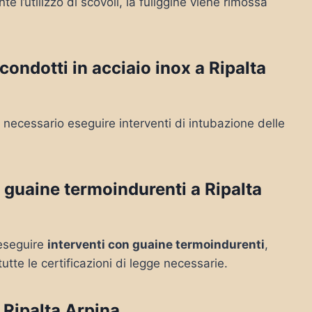
 l’utilizzo di scovoli, la fuliggine viene rimossa
ondotti in acciaio inox a Ripalta
necessario eseguire interventi di intubazione delle
guaine termoindurenti a Ripalta
e eseguire
interventi con guaine termoindurenti
,
tutte le certificazioni di legge necessarie.
Ripalta Arpina