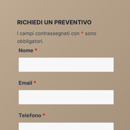
RICHIEDI UN PREVENTIVO
I campi contrassegnati con
*
sono
obbligatori.
Nome
*
Email
*
Telefono
*