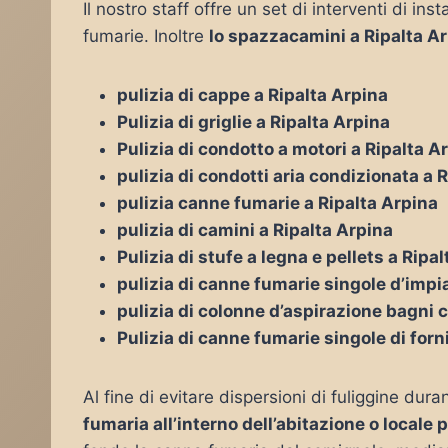
Il nostro staff offre un set di interventi di i
fumarie. Inoltre
lo spazzacamini a Ripalta A
pulizia di cappe a Ripalta Arpina
Pulizia di griglie a Ripalta Arpina
Pulizia di condotto a motori a Ripalta A
pulizia di condotti aria condizionata a 
pulizia canne fumarie a Ripalta Arpina
pulizia di camini a Ripalta Arpina
Pulizia di stufe a legna e pellets a Ripa
pulizia di canne fumarie singole d’impia
pulizia di colonne d’aspirazione bagni c
Pulizia di canne fumarie singole di forn
Al fine di evitare dispersioni di fuliggine duran
fumaria all’interno dell’abitazione o locale 