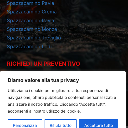
Spazzacamino Pavia
Spazzacamino Crema
Spazzacamino Pavia
Spazzacamino Monza
Spazzacamino Treviglio
Spazzacamino Lodi
RICHIEDI UN PREVENTIVO
Cell 393.2685695
Diamo valore alla tua privacy
Utilizziamo i cookie per migliorare la tua esperienza di
navigazione, offrirti pubblicità o contenuti personalizzati e
analizzare il nostro traffico. Cliccando “Accetta tutti”,
acconsenti al nostro utilizzo dei cookie.
Privacy Policy
|
Cookie Policy
Personalizza
Rifiuta tutto
Accettare tutto