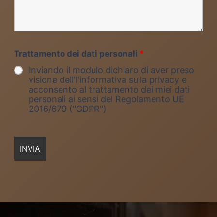
Trattamento dei dati personali
*
Inviando il modulo dichiaro di aver preso
visione dell'l'informativa sulla privacy e
acconsento al trattamento dei miei dati
personali ai sensi del Regolamento UE
2016/679 ("GDPR")