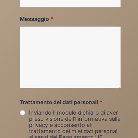
Messaggio
*
Trattamento dei dati personali
*
Inviando il modulo dichiaro di aver
preso visione dell'l'informativa sulla
privacy e acconsento al
trattamento dei miei dati personali
ai sensi del Regolamento UE