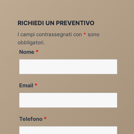
RICHIEDI UN PREVENTIVO
I campi contrassegnati con
*
sono
obbligatori.
Nome
*
Email
*
Telefono
*