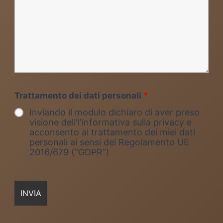
Trattamento dei dati personali
*
Inviando il modulo dichiaro di aver preso
visione dell'l'informativa sulla privacy e
acconsento al trattamento dei miei dati
personali ai sensi del Regolamento UE
2016/679 ("GDPR")