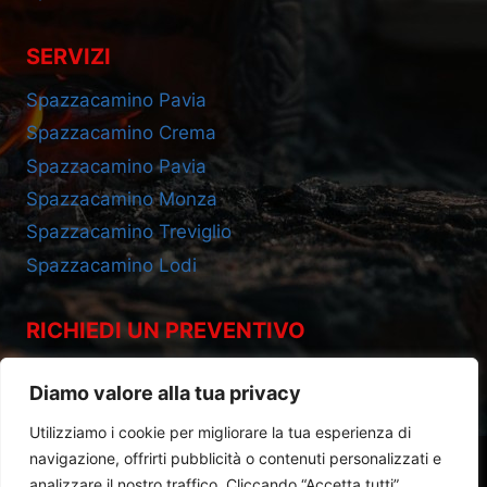
SERVIZI
Spazzacamino Pavia
Spazzacamino Crema
Spazzacamino Pavia
Spazzacamino Monza
Spazzacamino Treviglio
Spazzacamino Lodi
RICHIEDI UN PREVENTIVO
Cell 393.2685695
Diamo valore alla tua privacy
Utilizziamo i cookie per migliorare la tua esperienza di
navigazione, offrirti pubblicità o contenuti personalizzati e
analizzare il nostro traffico. Cliccando “Accetta tutti”,