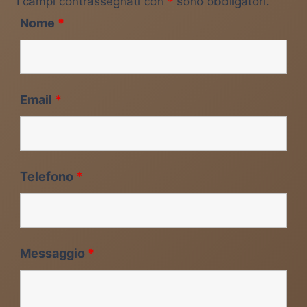
I campi contrassegnati con
*
sono obbligatori.
Nome
*
Email
*
Telefono
*
Messaggio
*