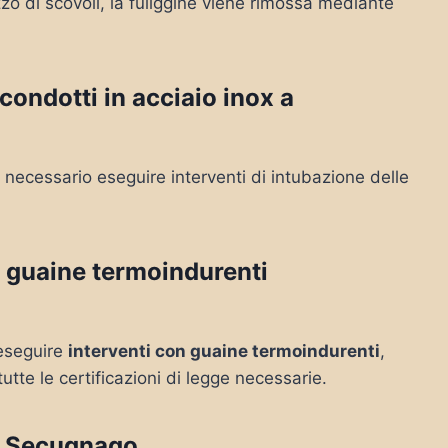
zo di scovoli, la fuliggine viene rimossa mediante
ondotti in acciaio inox a
necessario eseguire interventi di intubazione delle
 guaine termoindurenti
e eseguire
interventi con guaine termoindurenti
,
tutte le certificazioni di legge necessarie.
a Secugnago