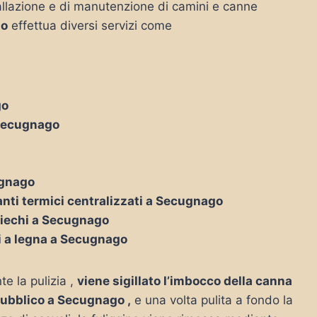
nstallazione e di manutenzione di camini e canne
go
effettua diversi servizi come
go
 Secugnago
ugnago
anti termici centralizzati a Secugnago
 ciechi a Secugnago
ni a legna a Secugnago
te la pulizia ,
viene sigillato l’imbocco della canna
 pubblico a Secugnago ,
e una volta pulita a fondo la