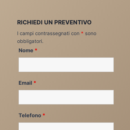
RICHIEDI UN PREVENTIVO
I campi contrassegnati con
*
sono
obbligatori.
Nome
*
Email
*
Telefono
*