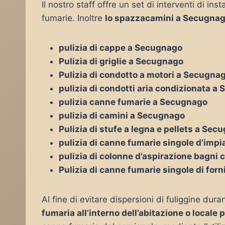
Il nostro staff offre un set di interventi di i
fumarie. Inoltre
lo spazzacamini a Secugna
pulizia di cappe a Secugnago
Pulizia di griglie a Secugnago
Pulizia di condotto a motori a Secugna
pulizia di condotti aria condizionata a
pulizia canne fumarie a Secugnago
pulizia di camini a Secugnago
Pulizia di stufe a legna e pellets a Sec
pulizia di canne fumarie singole d’impi
pulizia di colonne d’aspirazione bagni
Pulizia di canne fumarie singole di for
Al fine di evitare dispersioni di fuliggine duran
fumaria all’interno dell’abitazione o locale