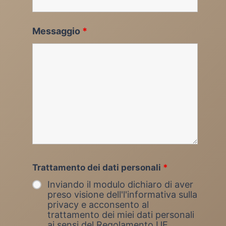
Messaggio
*
Trattamento dei dati personali
*
Inviando il modulo dichiaro di aver
preso visione dell'l'informativa sulla
privacy e acconsento al
trattamento dei miei dati personali
ai sensi del Regolamento UE