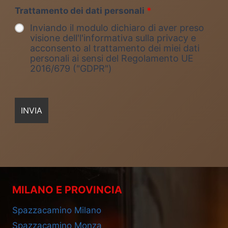
Trattamento dei dati personali
*
Inviando il modulo dichiaro di aver preso
visione dell'l'informativa sulla privacy e
acconsento al trattamento dei miei dati
personali ai sensi del Regolamento UE
2016/679 ("GDPR")
MILANO E PROVINCIA
Spazzacamino Milano
Spazzacamino Monza