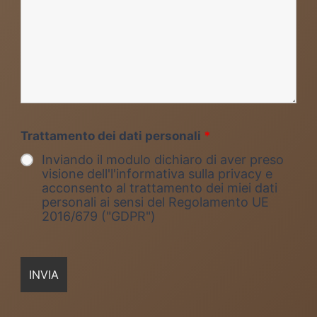
Trattamento dei dati personali
*
Inviando il modulo dichiaro di aver preso
visione dell'l'informativa sulla privacy e
acconsento al trattamento dei miei dati
personali ai sensi del Regolamento UE
2016/679 ("GDPR")