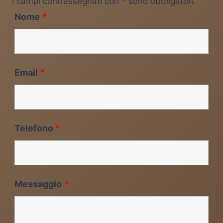
I campi contrassegnati con
*
sono obbligatori.
Nome
*
Email
*
Telefono
*
Messaggio
*