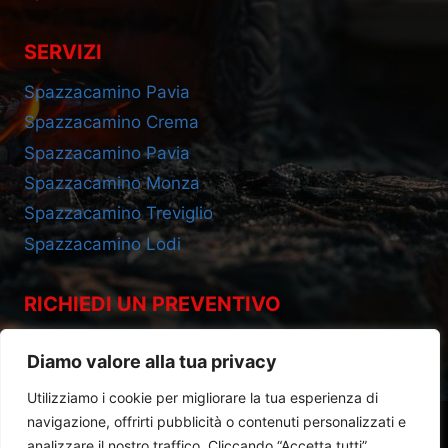
SERVIZI
Spazzacamino Pavia
Spazzacamino Crema
Spazzacamino Pavia
Spazzacamino Monza
Spazzacamino Treviglio
Spazzacamino Lodi
RICHIEDI UN PREVENTIVO
Cell 393.2685695
Diamo valore alla tua privacy
Utilizziamo i cookie per migliorare la tua esperienza di
navigazione, offrirti pubblicità o contenuti personalizzati e
analizzare il nostro traffico. Cliccando “Accetta tutti”,