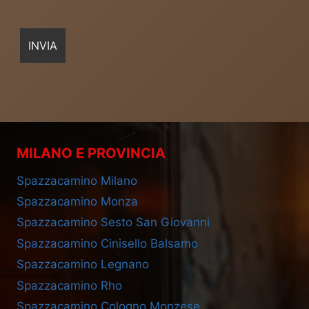
MILANO E PROVINCIA
Spazzacamino Milano
Spazzacamino Monza
Spazzacamino Sesto San Giovanni
Spazzacamino Cinisello Balsamo
Spazzacamino Legnano
Spazzacamino Rho
Spazzacamino Cologno Monzese