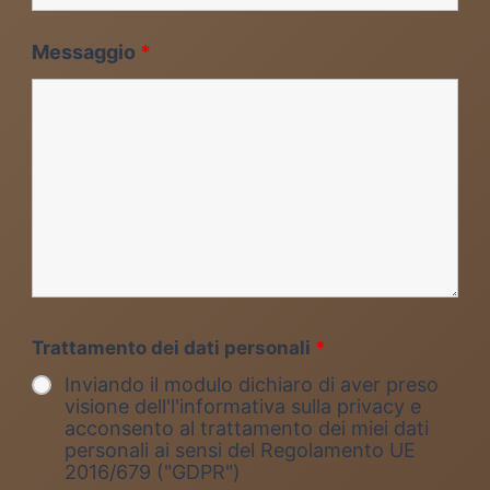
Messaggio
*
Trattamento dei dati personali
*
Inviando il modulo dichiaro di aver preso
visione dell'l'informativa sulla privacy e
acconsento al trattamento dei miei dati
personali ai sensi del Regolamento UE
2016/679 ("GDPR")