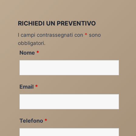
RICHIEDI UN PREVENTIVO
I campi contrassegnati con
*
sono
obbligatori.
Nome
*
Email
*
Telefono
*