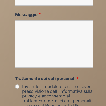
Messaggio
*
Trattamento dei dati personali
*
Inviando il modulo dichiaro di aver
preso visione dell'l'informativa sulla
privacy e acconsento al
trattamento dei miei dati personali
ai sensi del Regolamento UE