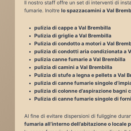
Il nostro staff offre un set di interventi di i
fumarie. Inoltre
lo spazzacamini a Val Bremb
pulizia di cappe a Val Brembilla
Pulizia di griglie a Val Brembilla
Pulizia di condotto a motori a Val Bremb
pulizia di condotti aria condizionata a 
pulizia canne fumarie a Val Brembilla
pulizia di camini a Val Brembilla
Pulizia di stufe a legna e pellets a Val 
pulizia di canne fumarie singole d’impia
pulizia di colonne d’aspirazione bagni c
Pulizia di canne fumarie singole di forn
Al fine di evitare dispersioni di fuliggine duran
fumaria all’interno dell’abitazione o locale 