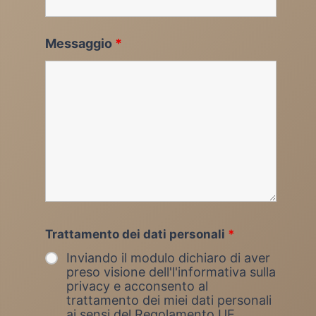
Messaggio
*
Trattamento dei dati personali
*
Inviando il modulo dichiaro di aver
preso visione dell'l'informativa sulla
privacy e acconsento al
trattamento dei miei dati personali
ai sensi del Regolamento UE