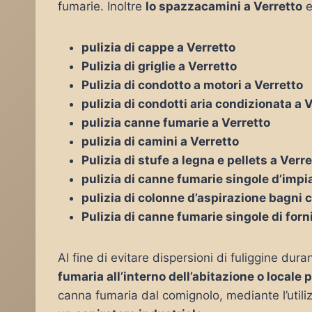
fumarie. Inoltre
lo spazzacamini a Verretto
e
pulizia di cappe a Verretto
Pulizia di griglie a Verretto
Pulizia di condotto a motori a Verretto
pulizia di condotti aria condizionata a 
pulizia canne fumarie a Verretto
pulizia di camini a Verretto
Pulizia di stufe a legna e pellets a Verr
pulizia di canne fumarie singole d’impia
pulizia di colonne d’aspirazione bagni c
Pulizia di canne fumarie singole di forn
Al fine di evitare dispersioni di fuliggine duran
fumaria all’interno dell’abitazione o locale 
canna fumaria dal comignolo, mediante l’utiliz