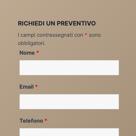
RICHIEDI UN PREVENTIVO
I campi contrassegnati con
*
sono
obbligatori.
Nome
*
Email
*
Telefono
*