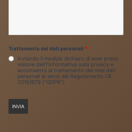
Trattamento dei dati personali
*
Inviando il modulo dichiaro di aver preso
visione dell'l'informativa sulla privacy e
acconsento al trattamento dei miei dati
personali ai sensi del Regolamento UE
2016/679 ("GDPR")