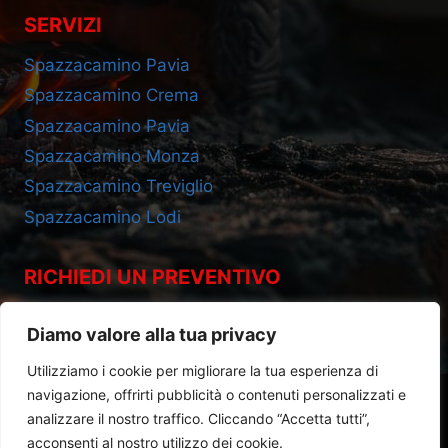
SERVIZI
Spazzacamino Pavia
Spazzacamino Crema
Spazzacamino Pavia
Spazzacamino Monza
Spazzacamino Treviglio
Spazzacamino Lodi
RICHIEDI UN PREVENTIVO
Cell 393.2685695
Diamo valore alla tua privacy
Utilizziamo i cookie per migliorare la tua esperienza di
navigazione, offrirti pubblicità o contenuti personalizzati e
analizzare il nostro traffico. Cliccando “Accetta tutti”,
acconsenti al nostro utilizzo dei cookie.