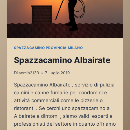
SPAZZACAMINO PROVINCIA MILANO
Spazzacamino Albairate
Di
admin2133
7 Luglio 2019
Spazzacamino Albairate , servizio di pulizia
camini e canne fumarie per condomini e
attività commerciali come le pizzerie o
ristoranti . Se cerchi uno spazzacamino a
Albairate e dintorni , siamo validi esperti e
professionisti del settore in quanto offriamo