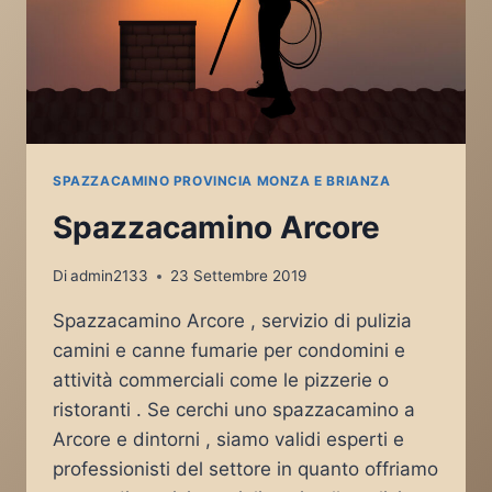
SPAZZACAMINO PROVINCIA MONZA E BRIANZA
Spazzacamino Arcore
Di
admin2133
23 Settembre 2019
Spazzacamino Arcore , servizio di pulizia
camini e canne fumarie per condomini e
attività commerciali come le pizzerie o
ristoranti . Se cerchi uno spazzacamino a
Arcore e dintorni , siamo validi esperti e
professionisti del settore in quanto offriamo