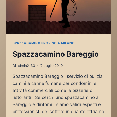
SPAZZACAMINO PROVINCIA MILANO
Spazzacamino Bareggio
Di
admin2133
7 Luglio 2019
Spazzacamino Bareggio , servizio di pulizia
camini e canne fumarie per condomini e
attività commerciali come le pizzerie o
ristoranti . Se cerchi uno spazzacamino a
Bareggio e dintorni , siamo validi esperti e
professionisti del settore in quanto offriamo