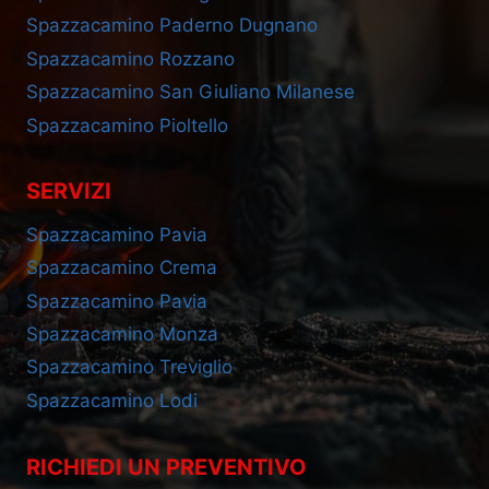
Spazzacamino Paderno Dugnano
Spazzacamino Rozzano
Spazzacamino San Giuliano Milanese
Spazzacamino Pioltello
SERVIZI
Spazzacamino Pavia
Spazzacamino Crema
Spazzacamino Pavia
Spazzacamino Monza
Spazzacamino Treviglio
Spazzacamino Lodi
RICHIEDI UN PREVENTIVO