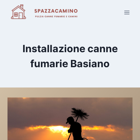
Salta
al
contenuto
Installazione canne
fumarie Basiano