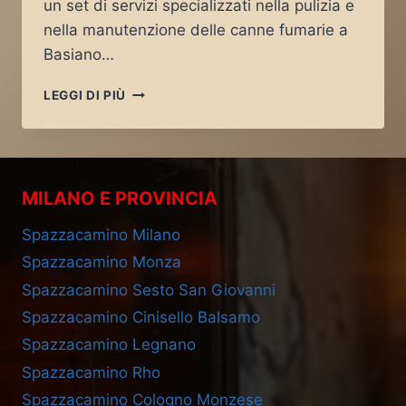
un set di servizi specializzati nella pulizia e
nella manutenzione delle canne fumarie a
Basiano…
SPAZZACAMINO
LEGGI DI PIÙ
BASIANO
MILANO E PROVINCIA
Spazzacamino Milano
Spazzacamino Monza
Spazzacamino Sesto San Giovanni
Spazzacamino Cinisello Balsamo
Spazzacamino Legnano
Spazzacamino Rho
Spazzacamino Cologno Monzese