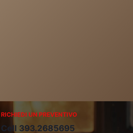
RICHIEDI UN PREVENTIVO
Cell 393.2685695