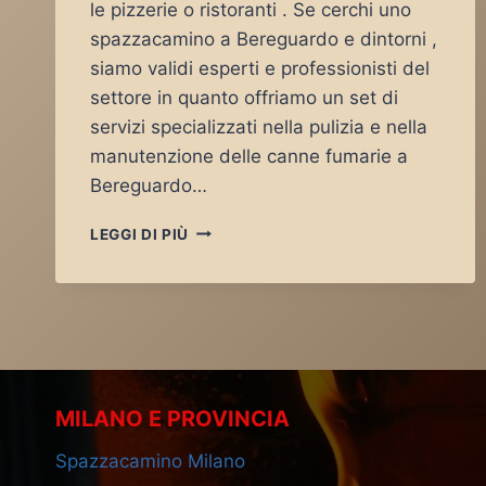
le pizzerie o ristoranti . Se cerchi uno
spazzacamino a Bereguardo e dintorni ,
siamo validi esperti e professionisti del
settore in quanto offriamo un set di
servizi specializzati nella pulizia e nella
manutenzione delle canne fumarie a
Bereguardo…
SPAZZACAMINO
LEGGI DI PIÙ
BEREGUARDO
MILANO E PROVINCIA
Spazzacamino Milano