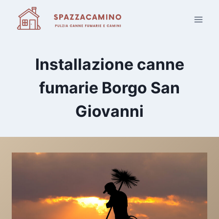
Salta
al
contenuto
Installazione canne
fumarie Borgo San
Giovanni