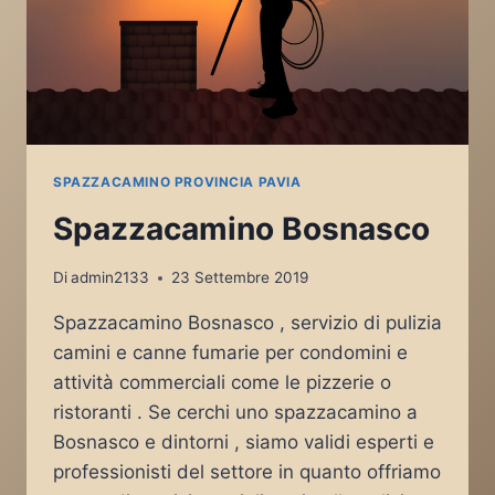
SPAZZACAMINO PROVINCIA PAVIA
Spazzacamino Bosnasco
Di
admin2133
23 Settembre 2019
Spazzacamino Bosnasco , servizio di pulizia
camini e canne fumarie per condomini e
attività commerciali come le pizzerie o
ristoranti . Se cerchi uno spazzacamino a
Bosnasco e dintorni , siamo validi esperti e
professionisti del settore in quanto offriamo