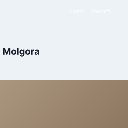
Home
Contatti
i Molgora