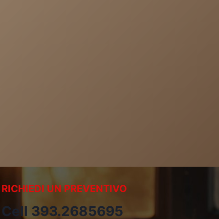
RICHIEDI UN PREVENTIVO
Cell 393.2685695