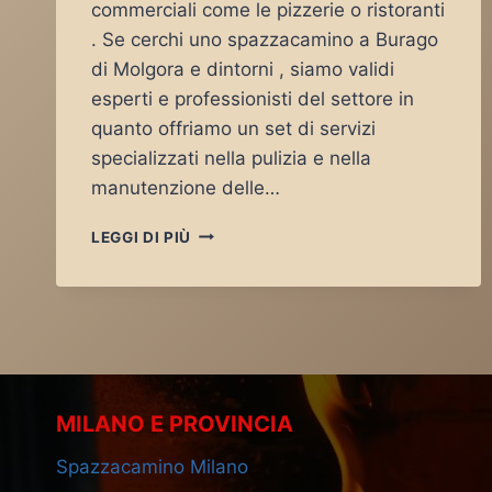
commerciali come le pizzerie o ristoranti
. Se cerchi uno spazzacamino a Burago
di Molgora e dintorni , siamo validi
esperti e professionisti del settore in
quanto offriamo un set di servizi
specializzati nella pulizia e nella
manutenzione delle…
SPAZZACAMINO
LEGGI DI PIÙ
BURAGO
DI
MOLGORA
MILANO E PROVINCIA
Spazzacamino Milano