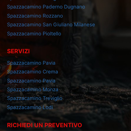
Spazzacamino Paderno Dugnano
Spazzacamino Rozzano
Spazzacamino San Giuliano Milanese
Spazzacamino Pioltello
SERVIZI
Spazzacamino Pavia
Spazzacamino Crema
Spazzacamino Pavia
Spazzacamino Monza
Spazzacamino Treviglio
Spazzacamino Lodi
RICHIEDI UN PREVENTIVO