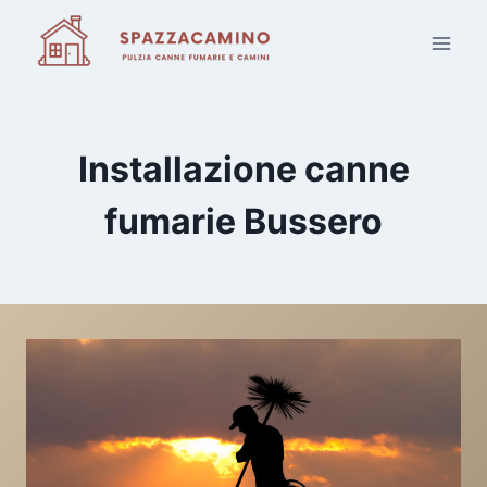
Salta
al
contenuto
Installazione canne
fumarie Bussero