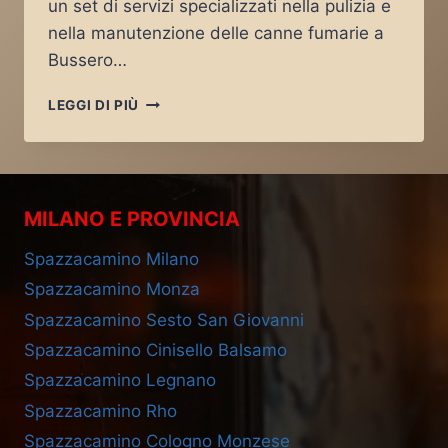
un set di servizi specializzati nella pulizia e
nella manutenzione delle canne fumarie a
Bussero…
SPAZZACAMINO
LEGGI DI PIÙ
BUSSERO
MILANO E PROVINCIA
Spazzacamino Milano
Spazzacamino Monza
Spazzacamino Sesto San Giovanni
Spazzacamino Cinisello Balsamo
Spazzacamino Legnano
Spazzacamino Rho
Spazzacamino Cologno Monzese