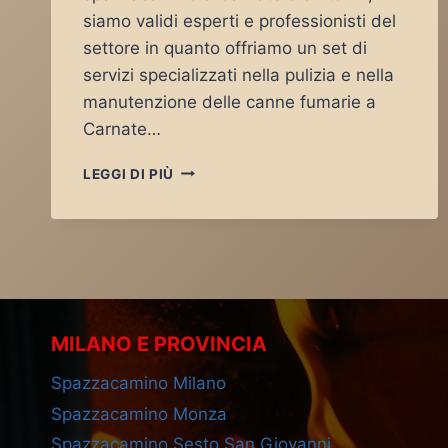
siamo validi esperti e professionisti del
settore in quanto offriamo un set di
servizi specializzati nella pulizia e nella
manutenzione delle canne fumarie a
Carnate…
SPAZZACAMINO
LEGGI DI PIÙ
CARNATE
MILANO E PROVINCIA
Spazzacamino Milano
Spazzacamino Monza
Spazzacamino Sesto San Giovanni